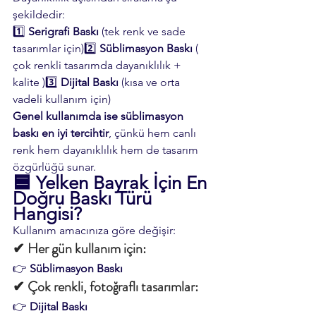
şekildedir:
1️⃣ 
Serigrafi Baskı
 (tek renk ve sade 
tasarımlar için)2️⃣ 
Süblimasyon Baskı
 ( 
çok renkli tasarımda dayanıklılık + 
kalite )3️⃣ 
Dijital Baskı
 (kısa ve orta 
vadeli kullanım için)
Genel kullanımda ise süblimasyon 
baskı en iyi tercihtir
, çünkü hem canlı 
renk hem dayanıklılık hem de tasarım 
özgürlüğü sunar.
🟦 
Yelken Bayrak İçin En 
Doğru Baskı Türü 
Hangisi?
Kullanım amacınıza göre değişir:
✔ Her gün kullanım için:
👉 
Süblimasyon Baskı
✔ Çok renkli, fotoğraflı tasarımlar:
👉 
Dijital Baskı