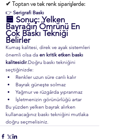
✔ Toptan ve tek renk siparişlerde:
👉 
Serigrafi Baskı
🟦 
Sonuç: Yelken 
Bayrağın Ömrünü En 
Çok Baskı Tekniği 
Belirler
Kumaş kalitesi, direk ve ayak sistemleri 
önemli olsa da 
en kritik etken baskı 
kalitesidir
.Doğru baskı tekniğini 
seçtiğinizde:
Renkler uzun süre canlı kalır
Bayrak güneşte solmaz
Yağmur ve rüzgârda yıpranmaz
İşletmenizin görünürlüğü artar
Bu yüzden yelken bayrak alırken 
kullanacağınız baskı tekniğini mutlaka 
doğru seçmelisiniz.