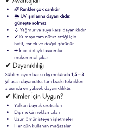
✔ Avantajları
🌈 
Renkler çok canlıdır
🌦 
UV ışınlarına dayanıklıdır, 
güneşte solmaz
💧 Yağmur ve suya karşı dayanıklıdır
✔ Kumaşa tam nüfuz ettiği için 
hafif, esnek ve doğal görünür
➕ İnce detaylı tasarımlar 
mükemmel çıkar
✔ Dayanıklılığı
Süblimasyon baskı dış mekânda 
1,5 – 3 
yıl
 arası dayanır.Bu, tüm baskı teknikleri 
arasında en yüksek dayanıklılıktır.
✔ Kimler İçin Uygun?
Yelken bayrak üreticileri
Dış mekân reklamcıları
Uzun ömür isteyen işletmeler
Her gün kullanan mağazalar