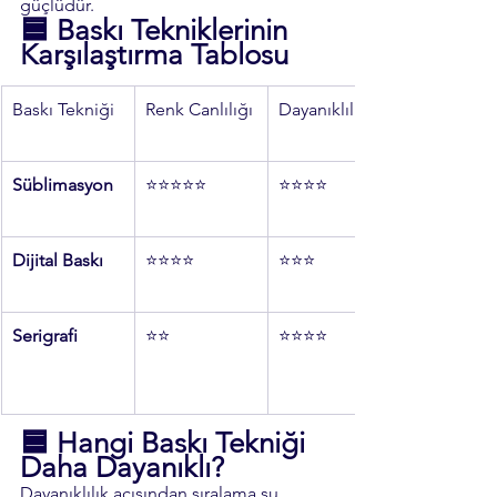
güçlüdür.
🟦 
Baskı Tekniklerinin 
Karşılaştırma Tablosu
Baskı Tekniği
Renk Canlılığı
Dayanıklılık
Süblimasyon
⭐⭐⭐⭐⭐
⭐⭐⭐⭐
Dijital Baskı
⭐⭐⭐⭐
⭐⭐⭐
Serigrafi
⭐⭐
⭐⭐⭐⭐
🟦 
Hangi Baskı Tekniği 
Daha Dayanıklı?
Dayanıklılık açısından sıralama şu 