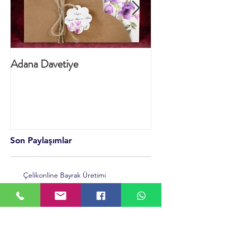
Adana Davetiye
TURKCELL YE
ÜRETİMİ
Son Paylaşımlar
Çelikonline Bayrak Üretimi