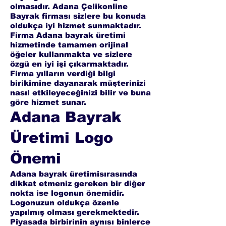
olmasıdır. Adana Çelikonline
Bayrak firması sizlere bu konuda
oldukça iyi hizmet sunmaktadır.
Firma Adana bayrak üretimi
hizmetinde tamamen orijinal
öğeler kullanmakta ve sizlere
özgü en iyi işi çıkarmaktadır.
Firma yılların verdiği bilgi
birikimine dayanarak müşterinizi
nasıl etkileyeceğinizi bilir ve buna
göre hizmet sunar.
Adana Bayrak
Üretimi Logo
Önemi
Adana bayrak üretimisırasında
dikkat etmeniz gereken bir diğer
nokta ise logonun önemidir.
Logonuzun oldukça özenle
yapılmış olması gerekmektedir.
Piyasada birbirinin aynısı binlerce