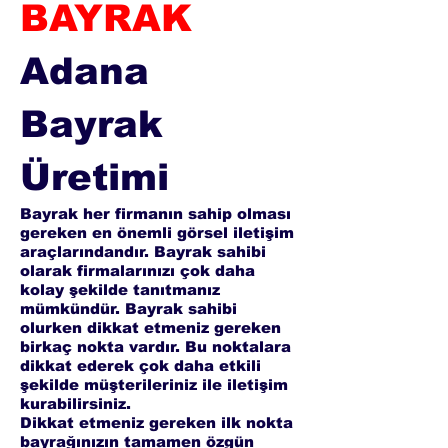
BAYRAK
Adana
Bayrak
Üretimi
Bayrak her firmanın sahip olması
gereken en önemli görsel iletişim
araçlarındandır. Bayrak sahibi
olarak firmalarınızı çok daha
kolay şekilde tanıtmanız
mümkündür. Bayrak sahibi
olurken dikkat etmeniz gereken
birkaç nokta vardır. Bu noktalara
dikkat ederek çok daha etkili
şekilde müşterileriniz ile iletişim
kurabilirsiniz.
Dikkat etmeniz gereken ilk nokta
bayrağınızın tamamen özgün