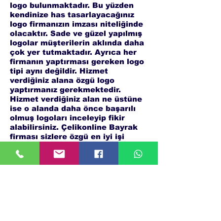
logo bulunmaktadır. Bu yüzden
kendinize has tasarlayacağınız
logo firmanızın imzası niteliğinde
olacaktır. Sade ve güzel yapılmış
logolar müşterilerin aklında daha
çok yer tutmaktadır. Ayrıca her
firmanın yaptırması gereken logo
tipi aynı değildir. Hizmet
verdiğiniz alana özgü logo
yaptırmanız gerekmektedir.
Hizmet verdiğiniz alan ne üstüne
ise o alanda daha önce başarılı
olmuş logoları inceleyip fikir
alabilirsiniz. Çelikonline Bayrak
firması sizlere özgü en iyi işi
çıkarmak adına piyasayı sürekli
takip ederek en güncel logo
stillerini bünyesine katmaktadır.
Firmanın ürettiği bayraklar uzun
süre dayanmakta ve geçerliliğini
uzun zaman korumaktadır.
Adana Bayrak