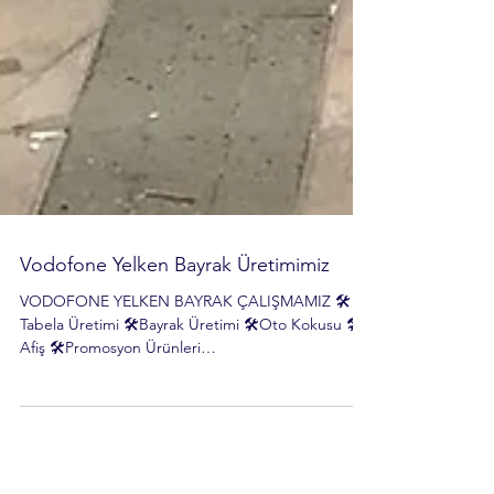
Vodofone Yelken Bayrak Üretimimiz
VODOFONE YELKEN BAYRAK ÇALIŞMAMIZ 🛠
Tabela Üretimi 🛠Bayrak Üretimi 🛠Oto Kokusu 🛠
Afiş 🛠Promosyon Ürünleri
www.reklamciadana.com...