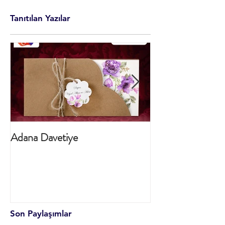
Tanıtılan Yazılar
Adana Davetiye
TURKCELL YE
ÜRETİMİ