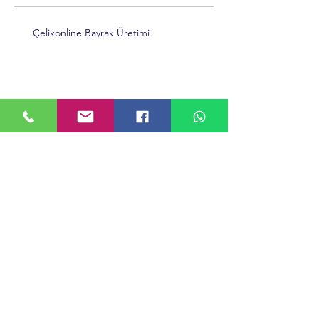
Son Paylaşımlar
Çelikonline Bayrak Üretimi
ADANA TÜRK BAYRAĞI ÜRETİMİ
Adana Bayrak Üretimi
Bayrak Çeşitleri Nelerdir? Bayrak Üretimi
ve Kullanım Alanları