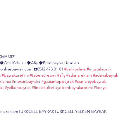
IŞMAMIZ
 🛠Oto Kokusu 🛠Afiş 🛠Promosyon Ürünleri 
nlinebayrak.com ☎️0542 473 01 01 
#celikonline
#mustafacelik
k
#bayrakuretimi
#tabelaüretimi
#afiş
#adanareklam
#adanabayrak
klamci
#mersinbayrak
# 
#gaziantepbayrak
#osmaniyebayrak
ak
#yelkenbayrak
#finalokullari
#yelkenbayraluretimi
#konya
na reklam
TURKCELL BAYRAK
TURKCELL YELKEN BAYRAK