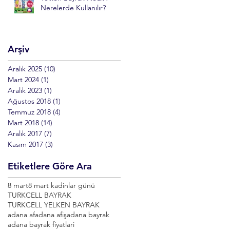
Nerelerde Kullanılır?
Arşiv
Aralık 2025
(10)
10 yazı
Mart 2024
(1)
1 yazı
Aralık 2023
(1)
1 yazı
Ağustos 2018
(1)
1 yazı
Temmuz 2018
(4)
4 yazı
Mart 2018
(14)
14 yazı
Aralık 2017
(7)
7 yazı
Kasım 2017
(3)
3 yazı
Etiketlere Göre Ara
8 mart
8 mart kadinlar günü
TURKCELL BAYRAK
TURKCELL YELKEN BAYRAK
adana af
adana afiş
adana bayrak
adana bayrak fiyatlari