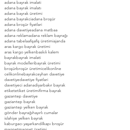
adana bayrak imalati
adana bayrak imalatı
adana bayrak üretimi
adana bayrakci
adana broşür
adana broşür fiyatlari
adana davetiye
adana matbaa
adana reklam
adana reklam bayrağı
adana tabela
afiş
afiş üretimi
ajanda
aras kargo bayrak üretimi
aras kargo yelken
baskılı kalem
bayrak
bayrak imalati
bayrak modelleri
bayrak üretimi
broşür
broşür üretimi
celikonline
celikonlinebayrak
ceyhan davetiye
davetiye
davetiye fiyatlari
davetiyeci adana
diyarbakır bayrak
etiket
etiket üretimi
firma bayrak
gazantep davetiye
gaziantep bayrak
gaziantep yelken bayrak
gönder bayrağı
hayırlı cumalar
islahiye yelken bayrak
kaburgacı yaşar
kandil
kapı broşür
magnet
magnet üretimi