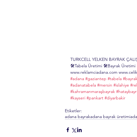
TURKCELL YELKEN BAYRAK ÇAL
🛠Tabela Üretimi 🛠Bayrak Üretimi
www.reklamciadana.com www.celiko
#adana
#gaziantep
#tabela
#bayra
#adanatabela
#mersin
#islahiye
#re
#kahramanmaraşbayrak
#hataybayr
#kayseri
#pankart
#diyarbakir
Etiketler:
adana bayrak
adana bayrak üretimi
ada