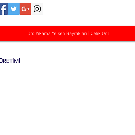
0542 47
Oto Yıkama Yelken Bayrakları | Çelik Onl
ÜRETİMİ