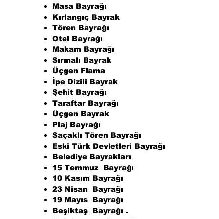
Masa Bayrağı
Kırlangıç Bayrak
Tören Bayrağı
Otel Bayrağı
Makam Bayrağı
Sırmalı Bayrak
Üçgen Flama
İpe Dizili Bayrak
Şehit Bayrağı
Taraftar Bayrağı
Üçgen Bayrak
Plaj Bayrağı
Saçaklı Tören Bayrağı
Eski Türk Devletleri Bayrağı
Belediye Bayrakları
15 Temmuz Bayrağı
10 Kasım Bayrağı
23 Nisan Bayrağı
19 Mayıs Bayrağı
Beşiktaş Bayrağı .