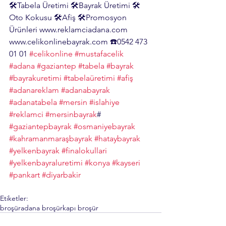
🛠Tabela Üretimi 🛠Bayrak Üretimi 🛠
Oto Kokusu 🛠Afiş 🛠Promosyon 
Ürünleri www.reklamciadana.com 
www.celikonlinebayrak.com ☎️0542 473 
01 01 
#celikonline
#mustafacelik
#adana
#gaziantep
#tabela
#bayrak
#bayrakuretimi
#tabelaüretimi
#afiş
#adanareklam
#adanabayrak
#adanatabela
#mersin
#islahiye
#reklamci
#mersinbayrak
# 
#gaziantepbayrak
#osmaniyebayrak
#kahramanmaraşbayrak
#hataybayrak
#yelkenbayrak
#finalokullari
#yelkenbayraluretimi
#konya
#kayseri
#pankart
#diyarbakir
Etiketler:
broşür
adana broşür
kapı broşür