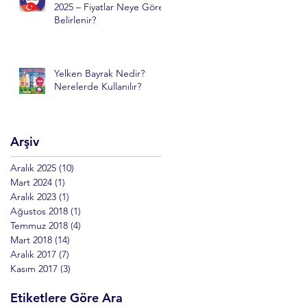
2025 – Fiyatlar Neye Göre
Belirlenir?
Yelken Bayrak Nedir?
Nerelerde Kullanılır?
Arşiv
Aralık 2025
(10)
10 yazı
Mart 2024
(1)
1 yazı
Aralık 2023
(1)
1 yazı
Ağustos 2018
(1)
1 yazı
Temmuz 2018
(4)
4 yazı
Mart 2018
(14)
14 yazı
Aralık 2017
(7)
7 yazı
Kasım 2017
(3)
3 yazı
Etiketlere Göre Ara