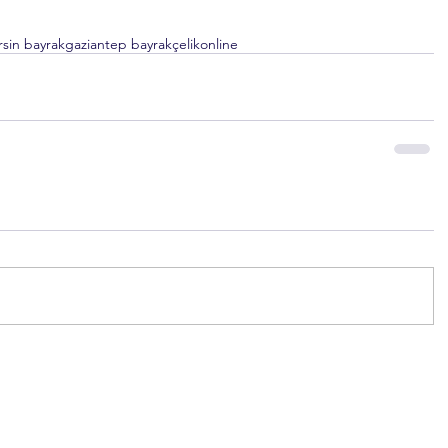
sin bayrak
gaziantep bayrak
çelikonline