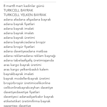
8 mart
8 mart kadinlar günü
TURKCELL BAYRAK
TURKCELL YELKEN BAYRAK
adana af
adana afiş
adana bayrak
adana bayrak fiyatlari
adana bayrak imalati
adana bayrak imalatı
adana bayrak üretimi
adana bayrakci
adana broşür
adana broşür fiyatlari
adana davetiye
adana matbaa
adana reklam
adana reklam bayrağı
adana tabela
afiş
afiş üretimi
ajanda
aras kargo bayrak üretimi
aras kargo yelken
baskılı kalem
bayrak
bayrak imalati
bayrak modelleri
bayrak üretimi
broşür
broşür üretimi
celikonline
celikonlinebayrak
ceyhan davetiye
davetiye
davetiye fiyatlari
davetiyeci adana
diyarbakır bayrak
etiket
etiket üretimi
firma bayrak
gazantep davetiye