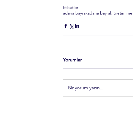
Etiketler:
adana bayrak
adana bayrak üretimi
mer
Yorumlar
Bir yorum yazın...