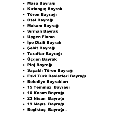
Masa Bayrağı
Kırlangıç Bayrak
Tören Bayrağı
Otel Bayrağı
Makam Bayrağı
Sırmalı Bayrak
Üçgen Flama
İpe Dizili Bayrak
Şehit Bayrağı
Taraftar Bayrağı
Üçgen Bayrak
Plaj Bayrağı
Saçaklı Tören Bayrağı
Eski Türk Devletleri Bayrağı
Belediye Bayrakları
15 Temmuz Bayrağı
10 Kasım Bayrağı
23 Nisan Bayrağı
19 Mayıs Bayrağı
Beşiktaş Bayrağı .