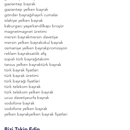
gaziantep bayrak
gaziantep yelken bayrak
gönder bayrağı
hayırlı cumalar
islahiye yelken bayrak
kaburgacı yaşar
kandil
kapı broşür
magnet
magnet üretimi
mersin bayrak
mersin davetiye
mersin yelken bayrak
okul bayrak
osmaniye yelken bayrak
promosyon
reklam bayrak
satılık afiş
sopalı türk bayrağı
takvim
tarsus yelken bayrak
türk bayrak
türk bayrak fiyatlari
türk bayrak üretimi
türk bayrağı fiyatlari
türk telekom bayrak
türk telekom yelken bayrak
ucuz davetiye
urfa bayrak
vodofone bayrak
vodofone yelken bayrak
yelken bayrak
yelken bayrak fiyatlari
Bizi Takip Edin