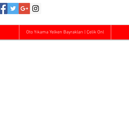
0542 47
Oto Yıkama Yelken Bayrakları | Çelik Onl